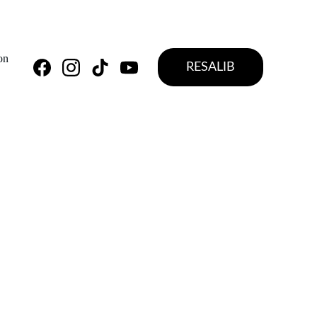
on
RESALIB