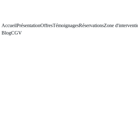
Accueil
Présentation
Offres
Témoignages
Réservations
Zone d'interventi
Blog
CGV
6/1/2026
4 min read